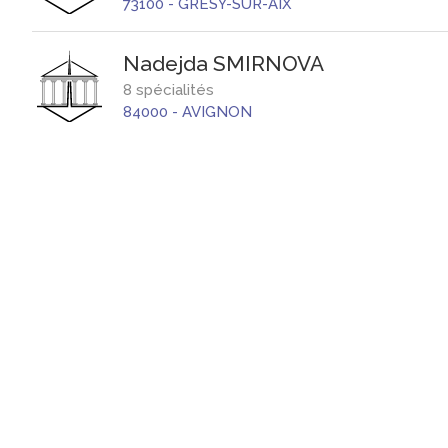
73100
-
GRESY-SUR-AIX
Nadejda
SMIRNOVA
8 spécialités
84000
-
AVIGNON