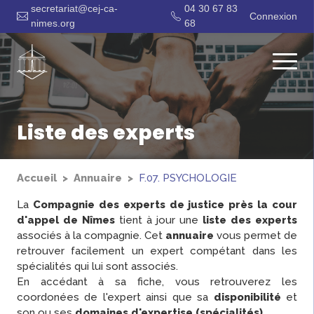
secretariat@cej-ca-
04 30 67 83
Connexion
nimes.org
68
Liste des experts
Accueil
Annuaire
F.07. PSYCHOLOGIE
La
Compagnie des experts de justice près la cour
d'appel de Nîmes
tient à jour une
liste des experts
associés à la compagnie. Cet
annuaire
vous permet de
retrouver facilement un expert compétant dans les
spécialités qui lui sont associés.
En accédant à sa fiche, vous retrouverez les
coordonées de l'expert ainsi que sa
disponibilité
et
son ou ses
domaines d'expertise (spécialités)
.