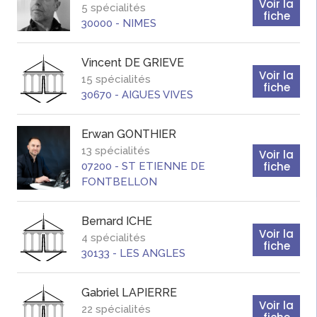
Voir la
5 spécialités
fiche
30000
-
NIMES
Vincent
DE GRIEVE
Voir la
15 spécialités
fiche
30670
-
AIGUES VIVES
Erwan
GONTHIER
13 spécialités
Voir la
fiche
07200
-
ST ETIENNE DE
FONTBELLON
Bernard
ICHE
Voir la
4 spécialités
fiche
30133
-
LES ANGLES
Gabriel
LAPIERRE
Voir la
22 spécialités