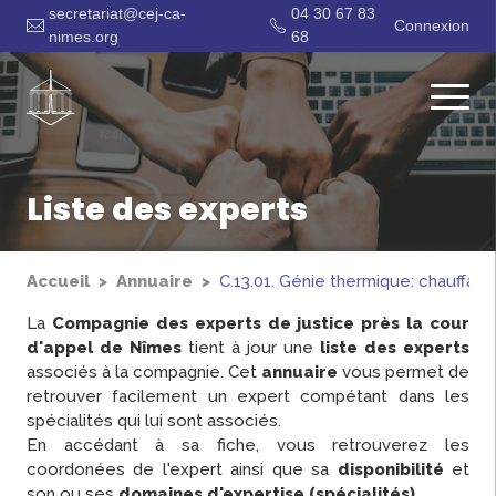
secretariat@cej-ca-
04 30 67 83
Connexion
nimes.org
68
Liste des experts
Accueil
Annuaire
C.13.01. Génie thermique: chauffage
La
Compagnie des experts de justice près la cour
d'appel de Nîmes
tient à jour une
liste des experts
associés à la compagnie. Cet
annuaire
vous permet de
retrouver facilement un expert compétant dans les
spécialités qui lui sont associés.
En accédant à sa fiche, vous retrouverez les
coordonées de l'expert ainsi que sa
disponibilité
et
son ou ses
domaines d'expertise (spécialités)
.