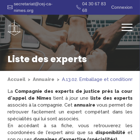
secretariat@cej-ca-
04 30 67 83
Connexion
nimes.org
68
Liste des experts
Accueil
Annuaire
A.13.02. Emballage et conditionnem
La
Compagnie des experts de justice près la cour
d'appel de Nîmes
tient à jour une
liste des experts
associés à la compagnie. Cet
annuaire
vous permet de
retrouver facilement un expert compétant dans les
spécialités qui lui sont associés.
En accédant à sa fiche, vous retrouverez les
coordonées de l'expert ainsi que sa
disponibilité
et
son ou ses
domaines d'expertise (spécialités)
.