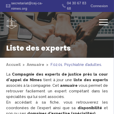
secretariat@cej-ca-
04 30 67 83
Connexion
nimes.org
68
Liste des experts
Accueil
Annuaire
F.02.01. Psychiatrie d’adultes.
La
Compagnie des experts de justice près la cour
d'appel de Nîmes
tient à jour une
liste des experts
associés à la compagnie. Cet
annuaire
vous permet de
retrouver facilement un expert compétant dans les
spécialités qui lui sont associés.
En accédant à sa fiche, vous retrouverez les
coordonées de l'expert ainsi que sa
disponibilité
et
son ou ses
domaines d'expertise (spécialités)
.