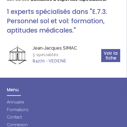
1
experts
spécialisés dans "E.7.3.
Personnel sol et vol: formation,
aptitudes médicales."
Jean-Jacques
SIMAC
Voir la
5 spécialités
fiche
84270
-
VEDENE
Menu
Annuaire
Formations
Contact
Connexion