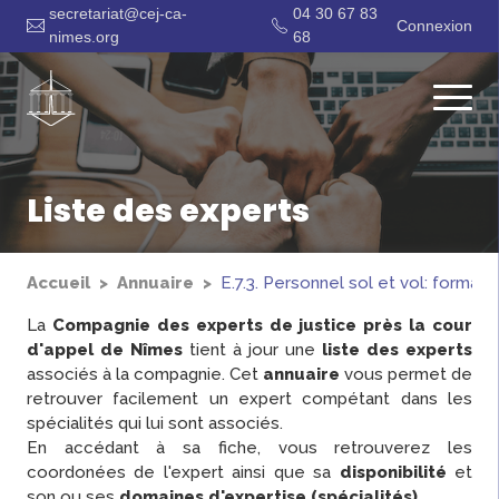
secretariat@cej-ca-
04 30 67 83
Connexion
nimes.org
68
Liste des experts
Accueil
Annuaire
E.7.3. Personnel sol et vol: formati
La
Compagnie des experts de justice près la cour
d'appel de Nîmes
tient à jour une
liste des experts
associés à la compagnie. Cet
annuaire
vous permet de
retrouver facilement un expert compétant dans les
spécialités qui lui sont associés.
En accédant à sa fiche, vous retrouverez les
coordonées de l'expert ainsi que sa
disponibilité
et
son ou ses
domaines d'expertise (spécialités)
.