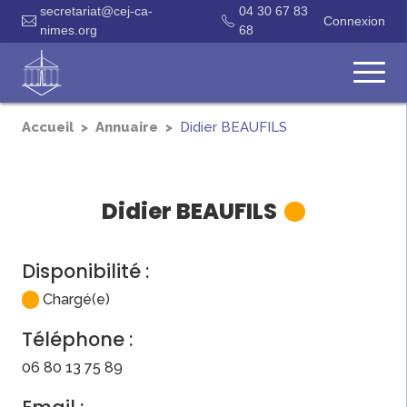
secretariat@cej-ca-
04 30 67 83
Connexion
nimes.org
68
Accueil
Annuaire
Didier
BEAUFILS
Didier
BEAUFILS
Disponibilité :
Chargé(e)
Téléphone :
06 80 13 75 89